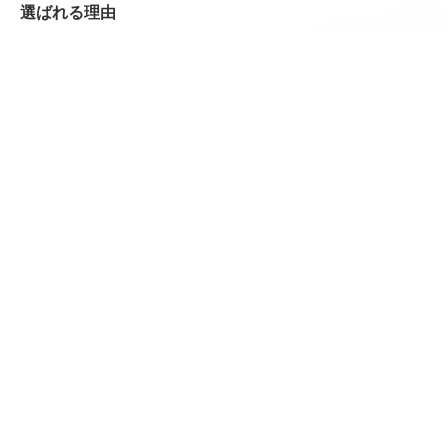
選ばれる理由
できること
税務・会計
クラウド会計導入
創業支援
相続対策
経営コンサルティング
社会保険・労務管理
料金表
登記関係業務
建設業関係業務