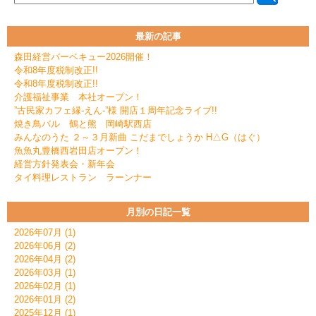
最新の記事
森田経営バーベキュー2026開催！
令和8年度税制改正!!
令和8年度税制改正!!
介護福祉事業 本社オープン！
”古民家カフェ縁-えん-”様 開店１周年記念ライブ!!
焼き鳥バル 鶴と熊 岡崎駅西店
みんなのうた ２～３月新曲 こだまでしょうか H△G（はぐ）
魚魚丸豊橋西岩田店オープン！
経営方針発表会・新年会
タイ料理レストラン ラーンナー
月別の日記一覧
2026年07月 (1)
2026年06月 (2)
2026年04月 (2)
2026年03月 (1)
2026年02月 (1)
2026年01月 (2)
2025年12月 (1)