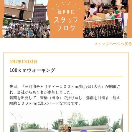
>トップページへ戻る
2017年10月31日
100ｋｍウォーキング
先日、『三河湾チャリティー１００ｋｍ歩け歩け大会』が開催さ
れ、当社からも５名が参加しました。
碧南を出発して、豊橋（田原）で折り返し、蒲郡を目指す、総距
離約１００ｋｍに及ぶハードな大会です。