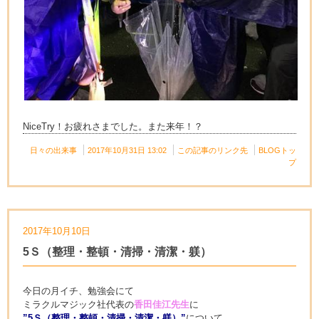
NiceTry！お疲れさまでした。また来年！？
日々の出来事
2017年10月31日 13:02
この記事のリンク先
BLOGトッ
プ
2017年10月10日
5Ｓ（整理・整頓・清掃・清潔・躾）
今日の月イチ、勉強会にて
ミラクルマジック社代表の
香田佳江先生
に
”5Ｓ（整理・整頓・清掃・清潔・躾）”
について