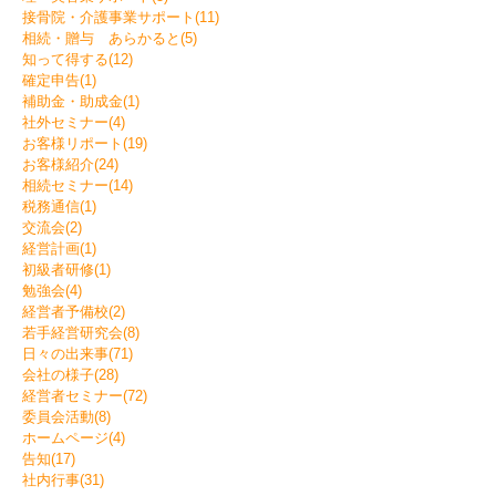
接骨院・介護事業サポート(11)
相続・贈与 あらかると(5)
知って得する(12)
確定申告(1)
補助金・助成金(1)
社外セミナー(4)
お客様リポート(19)
お客様紹介(24)
相続セミナー(14)
税務通信(1)
交流会(2)
経営計画(1)
初級者研修(1)
勉強会(4)
経営者予備校(2)
若手経営研究会(8)
日々の出来事(71)
会社の様子(28)
経営者セミナー(72)
委員会活動(8)
ホームページ(4)
告知(17)
社内行事(31)