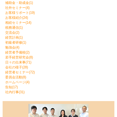
補助金・助成金(1)
社外セミナー(4)
お客様リポート(19)
お客様紹介(24)
相続セミナー(14)
税務通信(1)
交流会(2)
経営計画(1)
初級者研修(1)
勉強会(4)
経営者予備校(2)
若手経営研究会(8)
日々の出来事(71)
会社の様子(28)
経営者セミナー(72)
委員会活動(8)
ホームページ(4)
告知(17)
社内行事(31)