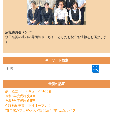
広報委員会メンバー
森田経営の社内の雰囲気や、ちょっとしたお役立ち情報をお届けしま
す。
キーワード検索
最新の記事
森田経営バーベキュー2026開催！
令和8年度税制改正!!
令和8年度税制改正!!
介護福祉事業 本社オープン！
”古民家カフェ縁-えん-”様 開店１周年記念ライブ!!