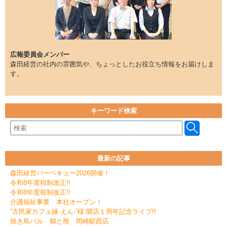
広報委員会メンバー
森田経営の社内の雰囲気や、ちょっとしたお役立ち情報をお届けしま
す。
キーワード検索
最新の記事
森田経営バーベキュー2026開催！
令和8年度税制改正!!
令和8年度税制改正!!
介護福祉事業 本社オープン！
”古民家カフェ縁-えん-”様 開店１周年記念ライブ!!
焼き鳥バル 鶴と熊 岡崎駅西店