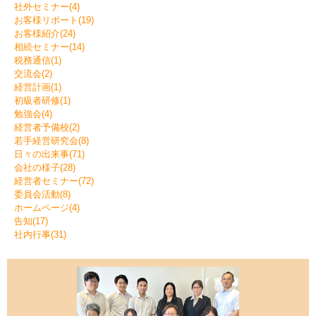
社外セミナー(4)
お客様リポート(19)
お客様紹介(24)
相続セミナー(14)
税務通信(1)
交流会(2)
経営計画(1)
初級者研修(1)
勉強会(4)
経営者予備校(2)
若手経営研究会(8)
日々の出来事(71)
会社の様子(28)
経営者セミナー(72)
委員会活動(8)
ホームページ(4)
告知(17)
社内行事(31)