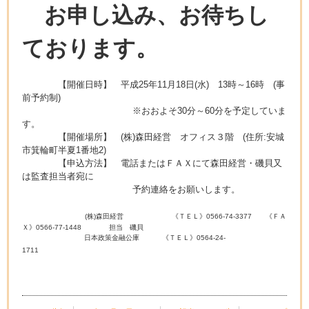
お申し込み、お待ちし
ております。
【開催日時】 平成25年11月18日(水) 13時～16時 (事
前予約制)
※おおよそ30分～60分を予定していま
す。
【開催場所】 (株)森田経営 オフィス３階 (住所:安城
市箕輪町半夏1番地2)
【申込方法】 電話またはＦＡＸにて森田経営・磯貝又
は監査担当者宛に
予約連絡をお願いします。
(株)森田経営 《ＴＥＬ》0566-74-3377 《ＦＡ
Ｘ》0566-77-1448 担当 磯貝
日本政策金融公庫 《ＴＥＬ》0564-24-
1711
日本政策金融公庫 岡崎支店